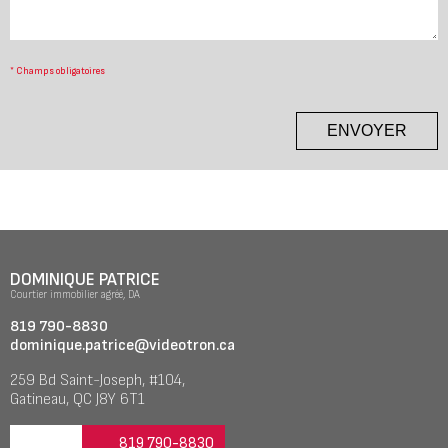
*
Champs obligatoires
ENVOYER
DOMINIQUE PATRICE
Courtier immobilier agréé, DA
819 790-8830
dominique.patrice@videotron.ca
259 Bd Saint-Joseph, #104,
Gatineau, QC J8Y 6T1
819 790-8830