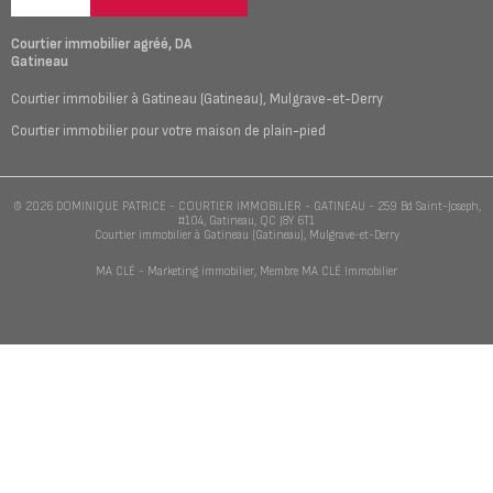
Courtier immobilier agréé, DA
Gatineau
Courtier immobilier à
Gatineau (Gatineau)
,
Mulgrave-et-Derry
Courtier immobilier pour votre
maison de plain-pied
© 2026
DOMINIQUE PATRICE -
COURTIER IMMOBILIER - GATINEAU
-
259 Bd Saint-Joseph,
#104, Gatineau, QC J8Y 6T1
Courtier immobilier à
Gatineau (Gatineau)
,
Mulgrave-et-Derry
MA CLÉ - Marketing immobilier
, Membre
MA CLÉ Immobilier