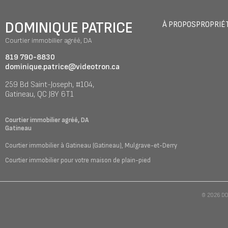
DOMINIQUE PATRICE
À PROPOS
PROPRIÉ
Courtier immobilier agréé, DA
819 790-8830
dominique.patrice@videotron.ca
259 Bd Saint-Joseph, #104,
Gatineau, QC J8Y 6T1
Courtier immobilier agréé, DA
Gatineau
Courtier immobilier à
Gatineau (Gatineau)
,
Mulgrave-et-Derry
Courtier immobilier pour votre
maison de plain-pied
© 2026
DO