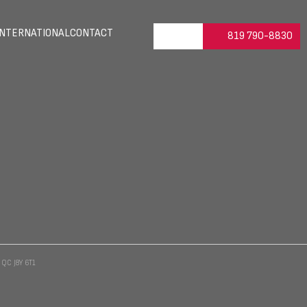
INTERNATIONAL
CONTACT
819 790-8830
, QC J8Y 6T1