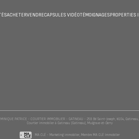
TÉS
ACHETER
VENDRE
CAPSULES VIDÉO
TÉMOIGNAGES
PROPERTIES 
MINIQUE PATRICE -
COURTIER IMMOBILIER - GATINEAU
-
259 Bd Saint-Joseph, #104, Gatineau
Courtier immobilier à
Gatineau (Gatineau)
,
Mulgrave-et-Derry
MA CLÉ - Marketing immobilier
, Membre
MA CLÉ Immobilier